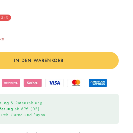
 Preis
- 24%
kel
IN DEN WARENKORB
hnung
& Ratenzahlung
eferung
ab 69€ (DE)
rch Klarna und Paypal