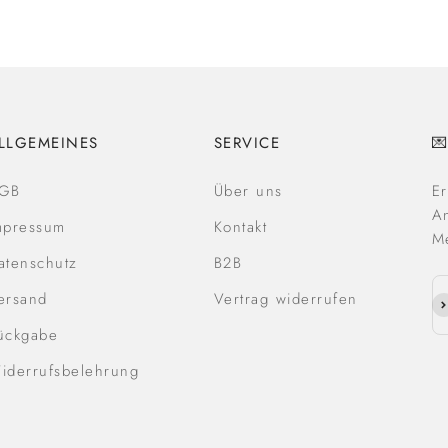
LLGEMEINES
SERVICE

GB
Über uns
E
An
mpressum
Kontakt
Me
atenschutz
B2B
ersand
Vertrag widerrufen
Ab
ückgabe
iderrufsbelehrung