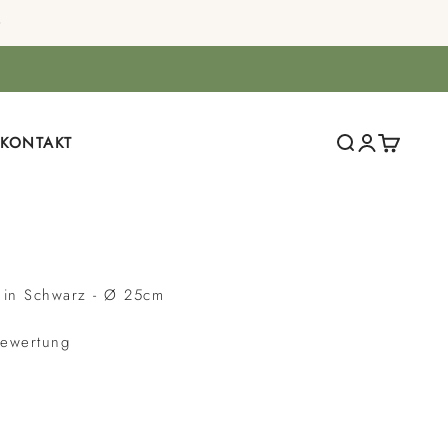
KONTAKT
Suche öffnen
Kundenkonto
Warenkor
a in Schwarz - Ø 25cm
ewertung