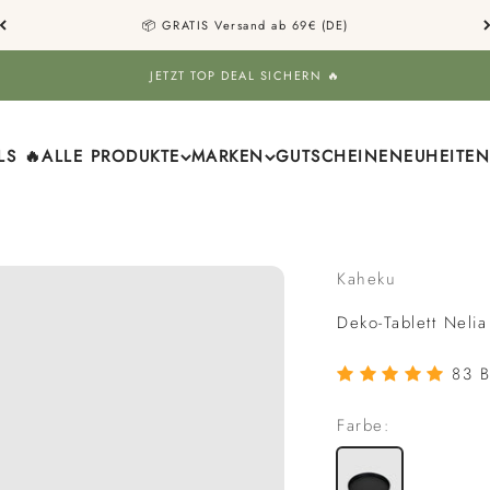
📦 GRATIS Versand ab 69€ (DE)
JETZT TOP DEAL SICHERN 🔥
LS 🔥
ALLE PRODUKTE
MARKEN
GUTSCHEINE
NEUHEITEN
Kaheku
Deko-Tablett Neli
83 B
Farbe: