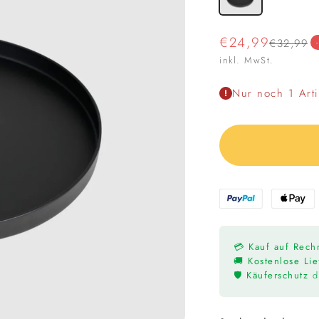
Angebot
€24,99
Regulärer
€32,99
inkl. MwSt.
Nur noch 1 Arti
💳
Kauf auf Rec
🚚 Kostenlose Li
🛡️
Käuferschutz
du