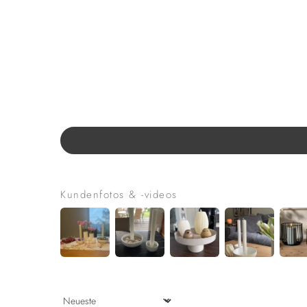
Kundenfotos & -videos
Sort by