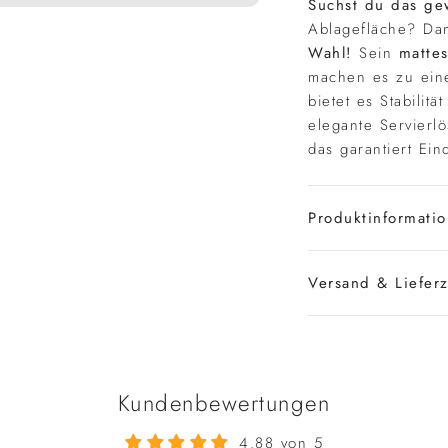
Suchst du das gew
Ablagefläche? Da
Wahl!
Sein
mattes
machen es zu eine
bietet es Stabilitä
elegante Servierl
das garantiert Eind
Produktinformati
Versand & Lieferz
Kundenbewertungen
4.88 von 5