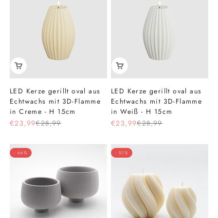
LED Kerze gerillt oval aus
LED Kerze gerillt oval aus
Echtwachs mit 3D-Flamme
Echtwachs mit 3D-Flamme
in Creme - H 15cm
in Weiß - H 15cm
Angebot
Regulärer Preis
Angebot
Regulärer Preis
€23,99
€28,99
€23,99
€28,99
- 66%
- 51%