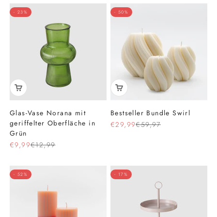
- 23%
- 50%
Glas-Vase Norana mit
Bestseller Bundle Swirl
geriffelter Oberfläche in
Angebot
Regulärer Preis
€29,99
€59,97
Grün
Angebot
Regulärer Preis
€9,99
€12,99
- 52%
- 17%