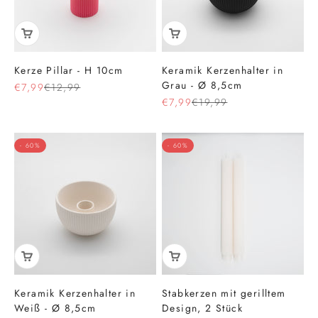
Kerze Pillar - H 10cm
Keramik Kerzenhalter in
Grau - Ø 8,5cm
Angebot
Regulärer Preis
€7,99
€12,99
Angebot
Regulärer Preis
€7,99
€19,99
- 60%
- 60%
Keramik Kerzenhalter in
Stabkerzen mit gerilltem
Weiß - Ø 8,5cm
Design, 2 Stück