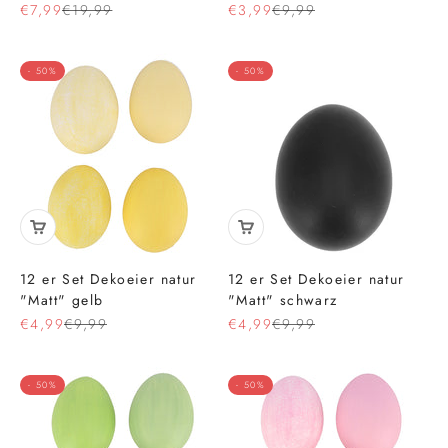
Angebot
Regulärer Preis
Angebot
Regulärer Preis
€7,99
€19,99
€3,99
€9,99
- 50%
- 50%
12 er Set Dekoeier natur
12 er Set Dekoeier natur
"Matt" gelb
"Matt" schwarz
Angebot
Regulärer Preis
Angebot
Regulärer Preis
€4,99
€9,99
€4,99
€9,99
- 50%
- 50%