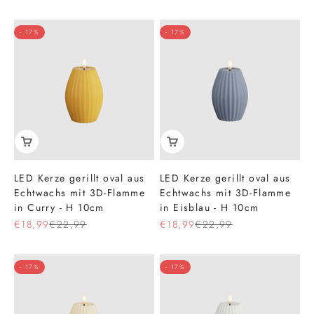
- 17%
- 17%
LED Kerze gerillt oval aus
LED Kerze gerillt oval aus
Echtwachs mit 3D-Flamme
Echtwachs mit 3D-Flamme
in Curry - H 10cm
in Eisblau - H 10cm
Angebot
Regulärer Preis
Angebot
Regulärer Preis
€18,99
€22,99
€18,99
€22,99
- 17%
- 17%