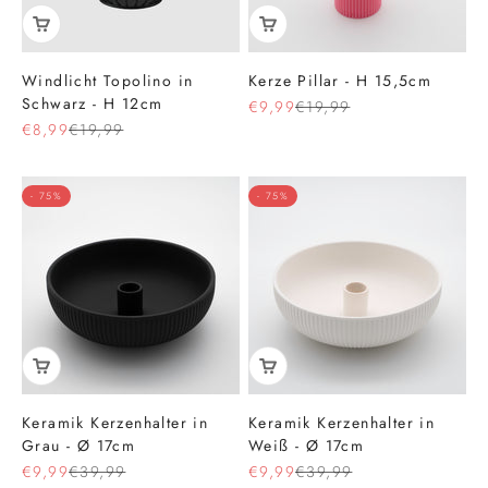
Windlicht Topolino in
Kerze Pillar - H 15,5cm
Schwarz - H 12cm
Angebot
Regulärer Preis
€9,99
€19,99
Angebot
Regulärer Preis
€8,99
€19,99
- 75%
- 75%
Keramik Kerzenhalter in
Keramik Kerzenhalter in
Grau - Ø 17cm
Weiß - Ø 17cm
Angebot
Regulärer Preis
Angebot
Regulärer Preis
€9,99
€39,99
€9,99
€39,99