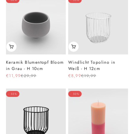
Keramik Blumentopf Bloom
Windlicht Topolino in
in Grau - H 10cm
Weiß - H 12cm
Angebot
Regulärer Preis
Angebot
Regulärer Preis
€11,99
€29,99
€8,99
€19,99
- 55%
- 50%