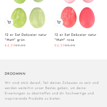
12 er Set Dekoeier natur
12 er Set Dekoeier natur
"Matt" grün
"Matt" rosa
Angebot
Regulärer Preis
Angebot
Regulärer Preis
€4,99
€9,99
€4,99
€9,99
DROOMINN
Wir sind stolz darauf, Teil deines Zuhauses zu sein und
werden weiterhin unser Bestes geben, um deine
Erwartungen zu übertreffen und dir hochwertige und
inspirierende Produkte zu bieten.