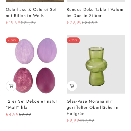
Osterhase & Osterei Set
Rundes Deko-Tablett Valomi
mit Rillen in Weiß
im Duo in Silber
Angebot
Regulärer Preis
Angebot
Regulärer Preis
€19,99
€22,99
€29,99
€34,99
- 50%
- 23%
12 er Set Dekoeier natur
Glas-Vase Norana mit
"Matt" lila
geriffelter Oberfläche in
Hellgrün
Angebot
Regulärer Preis
€4,99
€9,99
Angebot
Regulärer Preis
€9,99
€12,99