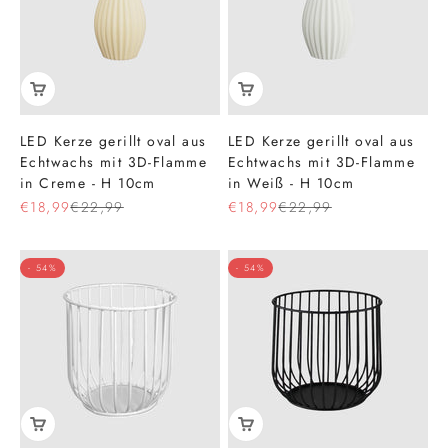
LED Kerze gerillt oval aus
LED Kerze gerillt oval aus
Echtwachs mit 3D-Flamme
Echtwachs mit 3D-Flamme
in Creme - H 10cm
in Weiß - H 10cm
Angebot
Regulärer Preis
Angebot
Regulärer Preis
€18,99
€22,99
€18,99
€22,99
- 54%
- 54%