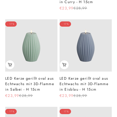
in Curry - H 15cm
Angebot
Regulärer Preis
€23,99
€28,99
- 17%
- 17%
LED Kerze gerillt oval aus
LED Kerze gerillt oval aus
Echtwachs mit 3D-Flamme
Echtwachs mit 3D-Flamme
in Salbei - H 15cm
in Eisblau - H 15cm
Angebot
Regulärer Preis
Angebot
Regulärer Preis
€23,99
€28,99
€23,99
€28,99
- 17%
- 17%