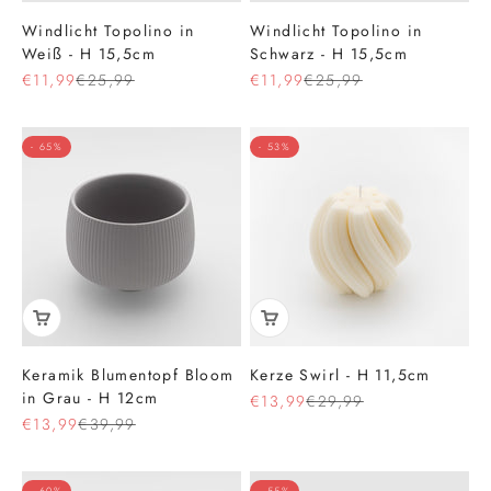
Windlicht Topolino in
Windlicht Topolino in
Weiß - H 15,5cm
Schwarz - H 15,5cm
Angebot
Regulärer Preis
Angebot
Regulärer Preis
€11,99
€25,99
€11,99
€25,99
- 65%
- 53%
Keramik Blumentopf Bloom
Kerze Swirl - H 11,5cm
in Grau - H 12cm
Angebot
Regulärer Preis
€13,99
€29,99
Angebot
Regulärer Preis
€13,99
€39,99
- 60%
- 55%