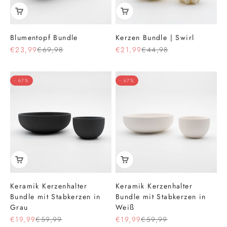
Blumentopf Bundle
Kerzen Bundle | Swirl
Angebot
Regulärer Preis
Angebot
Regulärer Preis
€23,99
€69,98
€21,99
€44,98
- 67%
- 67%
Keramik Kerzenhalter
Keramik Kerzenhalter
Bundle mit Stabkerzen in
Bundle mit Stabkerzen in
Grau
Weiß
Angebot
Regulärer Preis
Angebot
Regulärer Preis
€19,99
€59,99
€19,99
€59,99