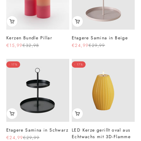
Kerzen Bundle Pillar
Etagere Samina in Beige
Angebot
Regulärer Preis
Angebot
Regulärer Preis
€15,99
€32,98
€24,99
€29,99
- 17%
- 17%
Etagere Samina in Schwarz
LED Kerze gerillt oval aus
Echtwachs mit 3D-Flamme
Angebot
Regulärer Preis
€24,99
€29,99